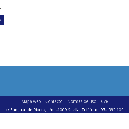
.
O
Mapa web
Contacto
Normas de uso
Cve
c/ San Juan de Ribera, s/n. 41009 Sevilla. Teléfono: 954 592 100