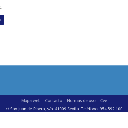
.
O
Mapa web
Contacto
Normas de uso
Cve
c/ San Juan de Ribera, s/n. 41009 Sevilla. Teléfono: 954 592 100