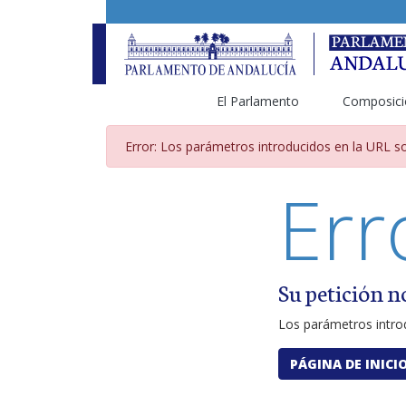
El Parlamento
Composici
Página de error por pará
Error: Los parámetros introducidos en la URL so
Err
Su petición n
Los parámetros introd
PÁGINA DE INICI