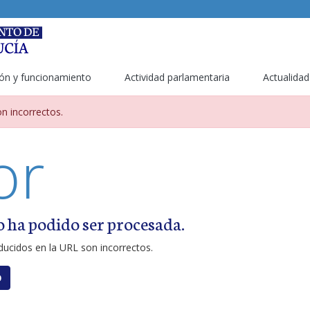
ón y funcionamiento
Actividad parlamentaria
Actualidad
metros incorrectos
n incorrectos.
or
o ha podido ser procesada.
ucidos en la URL son incorrectos.
O