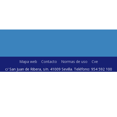
Mapa web
Contacto
Normas de uso
Cve
c/ San Juan de Ribera, s/n. 41009 Sevilla. Teléfono: 954 592 100