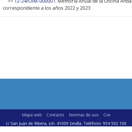
>>
12-24/OIM-000001
. Memoria Anual de la Oficina Anda
correspondiente a los años 2022 y 2023
Mapa web
Contacto
Normas de uso
Cve
c/ San Juan de Ribera, s/n. 41009 Sevilla. Teléfono: 954 592 100