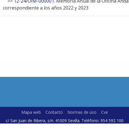
>>
12-24/OIM-000001
. Memoria Anual de la Oficina Anda
correspondiente a los años 2022 y 2023
Mapa web
Contacto
Normas de uso
Cve
c/ San Juan de Ribera, s/n. 41009 Sevilla. Teléfono: 954 592 100