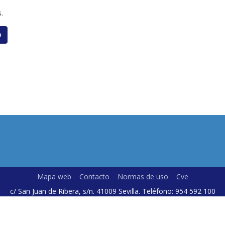
.
O
Mapa web
Contacto
Normas de uso
Cve
c/ San Juan de Ribera, s/n. 41009 Sevilla. Teléfono: 954 592 100