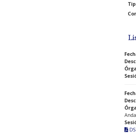
Tip
Com
Li
Fech
Desc
Órga
Sesi
Fech
Desc
Órga
Anda
Sesi
DS