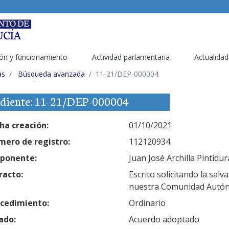
ón y funcionamiento
Actividad parlamentaria
Actualidad
as
Búsqueda avanzada
11-21/DEP-000004
diente: 11-21/DEP-000004
ha creación:
01/10/2021
ero de registro:
112120934
ponente:
Juan José Archilla Pintidur
racto:
Escrito solicitando la salv
nuestra Comunidad Autó
cedimiento:
Ordinario
ado:
Acuerdo adoptado