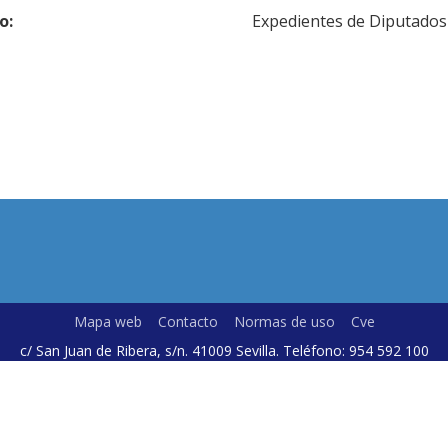
o:
Expedientes de Diputados
Mapa web
Contacto
Normas de uso
Cve
c/ San Juan de Ribera, s/n. 41009 Sevilla. Teléfono: 954 592 100