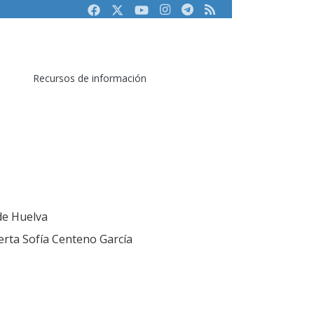
Facebook
Twitter
Youtube
Instagram
Telegram
RSS
Recursos de información
 de Huelva
erta Sofía Centeno García