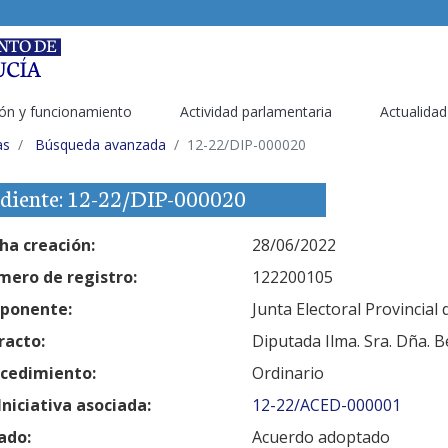
ón y funcionamiento
Actividad parlamentaria
Actualidad
as
Búsqueda avanzada
12-22/DIP-000020
diente: 12-22/DIP-000020
ha creación:
28/06/2022
ero de registro:
122200105
ponente:
Junta Electoral Provincial
racto:
Diputada Ilma. Sra. Dña. B
cedimiento:
Ordinario
Iniciativa asociada:
12-22/ACED-000001
ado:
Acuerdo adoptado