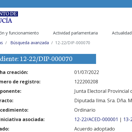
ón y funcionamiento
Actividad parlamentaria
Actualidad
as
Búsqueda avanzada
12-22/DIP-000070
diente: 12-22/DIP-000070
ha creación:
01/07/2022
ero de registro:
122200208
ponente:
Junta Electoral Provincial 
racto:
Diputada Ilma. Sra. Dña. 
cedimiento:
Ordinario
Iniciativa asociada:
12-22/ACED-000001
|
13-
ado:
Acuerdo adoptado