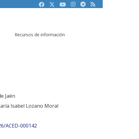
Facebook
Twitter
Youtube
Instagram
Telegram
RSS
Recursos de información
de Jaén
María Isabel Lozano Moral
26/ACED-000142