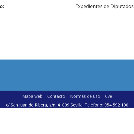
o:
Expedientes de Diputados
Mapa web
Contacto
Normas de uso
Cve
c/ San Juan de Ribera, s/n. 41009 Sevilla. Teléfono: 954 592 100