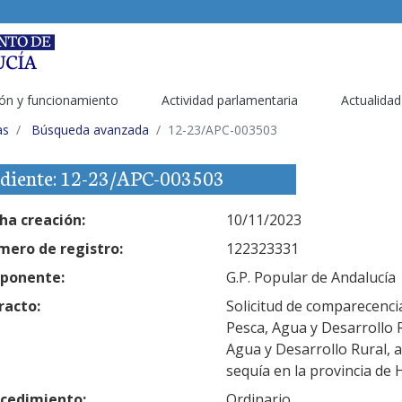
ón y funcionamiento
Actividad parlamentaria
Actualidad
as
Búsqueda avanzada
12-23/APC-003503
diente: 12-23/APC-003503
ha creación:
10/11/2023
ero de registro:
122323331
ponente:
G.P. Popular de Andalucía
racto:
Solicitud de comparecencia
Pesca, Agua y Desarrollo R
Agua y Desarrollo Rural, a
sequía en la provincia de 
cedimiento:
Ordinario