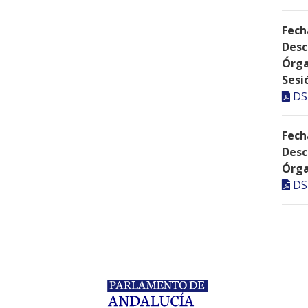
Fech
Desc
Órga
Sesi
DS
Fech
Desc
Órga
DS