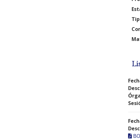
Est
Tip
Com
Mat
Li
Fech
Desc
Órga
Sesi
Fech
Desc
BO