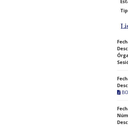
Est
Tip
Li
Fech
Desc
Órga
Sesi
Fech
Desc
BO
Fech
Núme
Desc