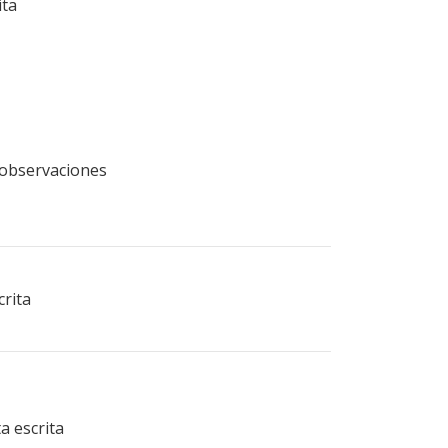
ita
n observaciones
crita
a escrita