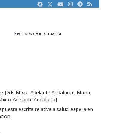
Facebook
Twitter
Youtube
Instagram
Telegram
RSS
Recursos de información
z [G.P. Mixto-Adelante Andalucía], María
Mixto-Adelante Andalucía]
puesta escrita relativa a salud: espera en
ación