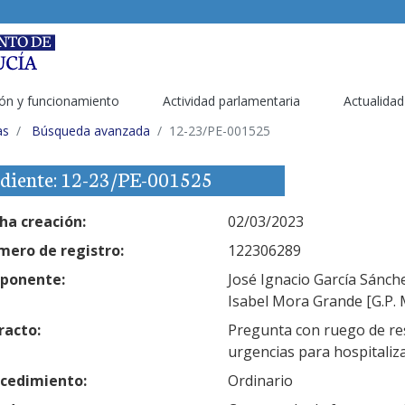
ón y funcionamiento
Actividad parlamentaria
Actualidad
as
Búsqueda avanzada
12-23/PE-001525
diente: 12-23/PE-001525
ha creación:
02/03/2023
ero de registro:
122306289
ponente:
José Ignacio García Sánche
Isabel Mora Grande [G.P. 
racto:
Pregunta con ruego de res
urgencias para hospitaliz
cedimiento:
Ordinario