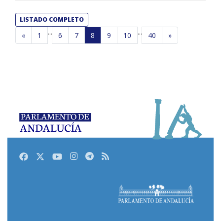
LISTADO COMPLETO
...
...
«
1
6
7
8
9
10
40
»
Facebook
Twitter
Youtube
Instagram
Telegram
RSS