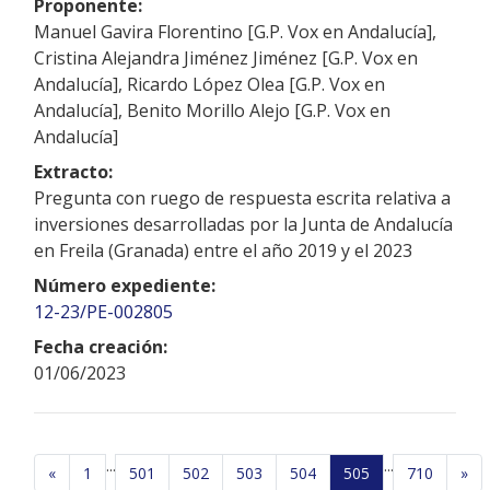
Proponente:
Manuel Gavira Florentino [G.P. Vox en Andalucía],
Cristina Alejandra Jiménez Jiménez [G.P. Vox en
Andalucía], Ricardo López Olea [G.P. Vox en
Andalucía], Benito Morillo Alejo [G.P. Vox en
Andalucía]
Extracto:
Pregunta con ruego de respuesta escrita relativa a
inversiones desarrolladas por la Junta de Andalucía
en Freila (Granada) entre el año 2019 y el 2023
Número expediente:
12-23/PE-002805
Fecha creación:
01/06/2023
...
...
«
1
501
502
503
504
505
710
»