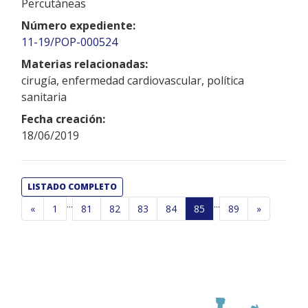
Percutáneas
Número expediente:
11-19/POP-000524
Materias relacionadas:
cirugía, enfermedad cardiovascular, política
sanitaria
Fecha creación:
18/06/2019
LISTADO COMPLETO
...
...
«
1
81
82
83
84
85
89
»