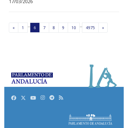
17/03/2026
...
...
«
1
6
7
8
9
10
4975
»
Facebook
Twitter
Youtube
Instagram
Telegram
RSS