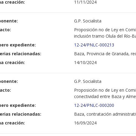
a creación:
11/11/2024
ponente:
G.P. Socialista
acto:
Proposición no de Ley en Comis
inclusión tramo Olula del Río-
ero expediente:
12-24/PNLC-000213
erias relacionadas:
Baza, Provincia de Granada, re
a creación:
14/10/2024
ponente:
G.P. Socialista
acto:
Proposición no de Ley en Comis
conectividad entre Baza y Alme
ero expediente:
12-24/PNLC-000200
erias relacionadas:
Baza, contratación administrati
a creación:
16/09/2024