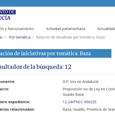
ón y funcionamiento
Actividad parlamentaria
Actualidad
as
Por temática
Relación de iniciativas por temática: Baza
ación de iniciativas por temática: Baza
sultados de la búsqueda: 12
ponente:
G.P. Vox en Andalucía
acto:
Proposición no de Ley en Comisi
Guadix-Baza
ero expediente:
12-24/PNLC-000225
erias relacionadas:
Baza, Guadix, Provincia de Gran