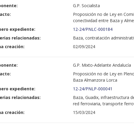
ponente:
G.P. Socialista
acto:
Proposición no de Ley en Comis
conectividad entre Baza y Alme
ero expediente:
12-24/PNLC-000184
erias relacionadas:
Baza, contratación administrati
a creación:
02/09/2024
ponente:
G.P. Mixto-Adelante Andalucía
acto:
Proposición no de Ley en Pleno 
Baza Almanzora Lorca
ero expediente:
12-24/PNLP-000041
erias relacionadas:
Baza, Guadix, infraestructura de
red ferroviaria, transporte ferro
a creación:
15/03/2024