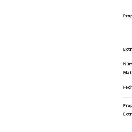
Pro
Extr
Núm
Mat
Fech
Pro
Extr