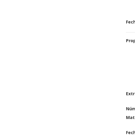
Fech
Pro
Extr
Núm
Mat
Fech