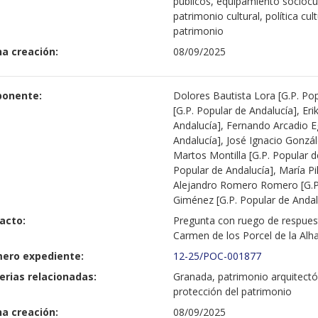
públicos, equipamiento sociocult
patrimonio cultural, política cu
patrimonio
a creación:
08/09/2025
ponente:
Dolores Bautista Lora [G.P. Po
[G.P. Popular de Andalucía], Er
Andalucía], Fernando Arcadio 
Andalucía], José Ignacio Gonzál
Martos Montilla [G.P. Popular d
Popular de Andalucía], María Pi
Alejandro Romero Romero [G.P. 
Giménez [G.P. Popular de Andal
acto:
Pregunta con ruego de respuesta
Carmen de los Porcel de la Al
ero expediente:
12-25/POC-001877
erias relacionadas:
Granada, patrimonio arquitectóni
protección del patrimonio
a creación:
08/09/2025