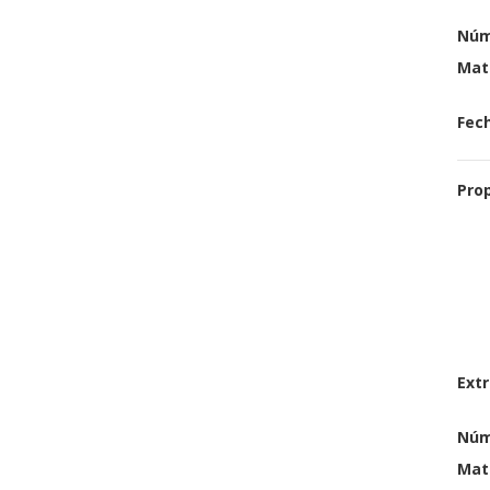
Núm
Mat
Fech
Pro
Extr
Núm
Mat