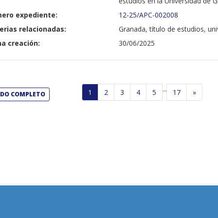
estudios en la Universidad de 
ero expediente:
12-25/APC-002008
erias relacionadas:
Granada, título de estudios, un
a creación:
30/06/2025
...
1
2
3
4
5
17
»
ADO COMPLETO