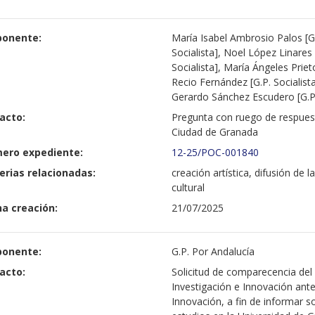
ponente:
María Isabel Ambrosio Palos [G.
Socialista], Noel López Linares
Socialista], María Ángeles Priet
Recio Fernández [G.P. Socialist
Gerardo Sánchez Escudero [G.P.
acto:
Pregunta con ruego de respuest
Ciudad de Granada
ero expediente:
12-25/POC-001840
erias relacionadas:
creación artística, difusión de 
cultural
a creación:
21/07/2025
ponente:
G.P. Por Andalucía
acto:
Solicitud de comparecencia del
Investigación e Innovación ante
Innovación, a fin de informar s