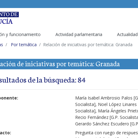
ón y funcionamiento
Actividad parlamentaria
Actualidad
as
Por temática
Relación de iniciativas por temática: Granada
ación de iniciativas por temática: Granada
sultados de la búsqueda: 84
ponente:
María Isabel Ambrosio Palos [G.
Socialista], Noel López Linares
Socialista], María Ángeles Priet
Recio Fernández [G.P. Socialist
Gerardo Sánchez Escudero [G.P.
acto:
Pregunta con ruego de respuest