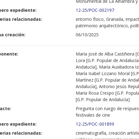
Monumental de La Alhambra y E
ero expediente:
12-25/POC-002197
erias relacionadas:
entorno físico, Granada, impac
patrimonio arquitectónico, polít
a creación:
06/10/2025
ponente:
María José de Alba Castiñeira [
Lora [G.P. Popular de Andalucí
Andalucía], María Auxiliadora I
María Isabel Lozano Moral [G.P
Martínez [G.P. Popular de Andalu
Andalucía], Antonio Jesús Repul
María Rosa Crespo [G.P. Popula
[G.P. Popular de Andalucía]
acto:
Pregunta con ruego de respuest
festivales de cine
ero expediente:
12-25/POC-001899
erias relacionadas:
cinematografía, creación artísti