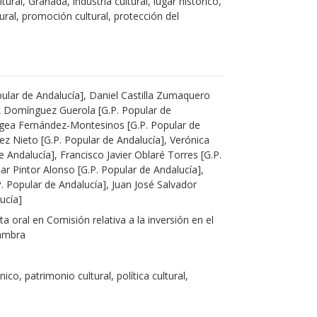
ural, Granada, industria cultural, lugar histórico,
ltural, promoción cultural, protección del
pular de Andalucía], Daniel Castilla Zumaquero
ik Domínguez Guerola [G.P. Popular de
Egea Fernández-Montesinos [G.P. Popular de
ez Nieto [G.P. Popular de Andalucía], Verónica
e Andalucía], Francisco Javier Oblaré Torres [G.P.
lar Pintor Alonso [G.P. Popular de Andalucía],
Popular de Andalucía], Juan José Salvador
ucía]
 oral en Comisión relativa a la inversión en el
hambra
co, patrimonio cultural, política cultural,