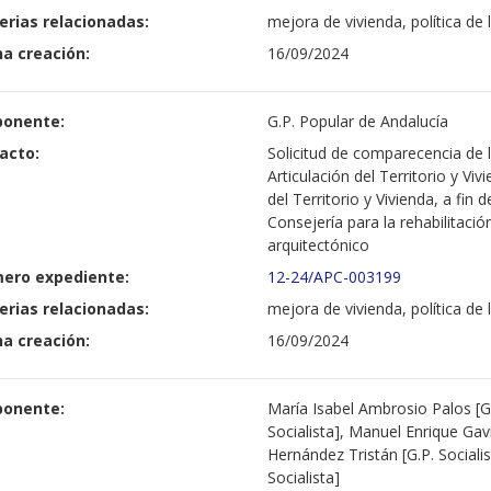
erias relacionadas:
mejora de vivienda, política de 
a creación:
16/09/2024
ponente:
G.P. Popular de Andalucía
acto:
Solicitud de comparecencia de 
Articulación del Territorio y V
del Territorio y Vivienda, a fin
Consejería para la rehabilitació
arquitectónico
ero expediente:
12-24/APC-003199
erias relacionadas:
mejora de vivienda, política de 
a creación:
16/09/2024
ponente:
María Isabel Ambrosio Palos [G.
Socialista], Manuel Enrique Gav
Hernández Tristán [G.P. Socialis
Socialista]