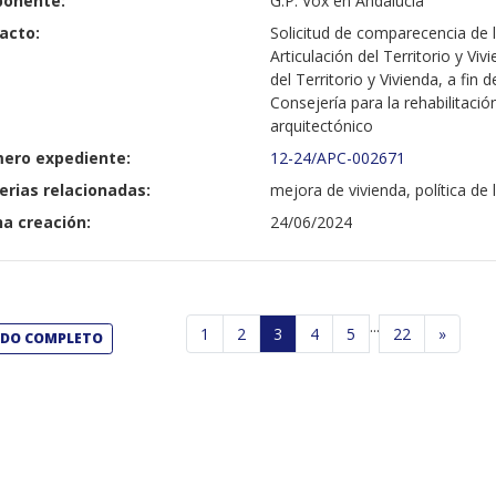
ponente:
G.P. Vox en Andalucía
acto:
Solicitud de comparecencia de 
Articulación del Territorio y V
del Territorio y Vivienda, a fin
Consejería para la rehabilitació
arquitectónico
ero expediente:
12-24/APC-002671
erias relacionadas:
mejora de vivienda, política de 
a creación:
24/06/2024
...
1
2
3
4
5
22
»
ADO COMPLETO