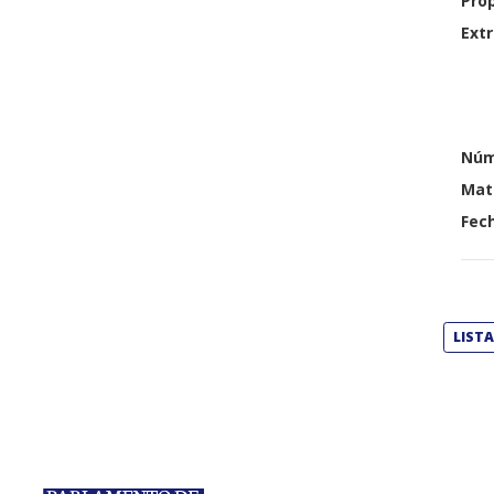
Pro
Extr
Núm
Mat
Fech
LIST