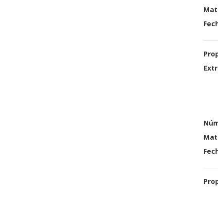
Mat
Fech
Pro
Extr
Núm
Mat
Fech
Pro