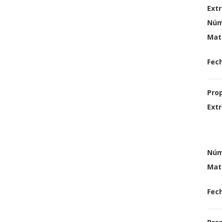
Extr
Núm
Mat
Fech
Pro
Extr
Núm
Mat
Fech