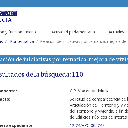
ón y funcionamiento
Actividad parlamentaria
Actualidad
as
Por temática
Relación de iniciativas por temática: mejora de 
ación de iniciativas por temática: mejora de viv
sultados de la búsqueda: 110
ponente:
G.P. Vox en Andalucía
acto:
Solicitud de comparecencia de 
Articulación del Territorio y V
del Territorio y Vivienda, a fin
de Edificios Públicos de Interés
ero expediente:
12-24/APC-003242