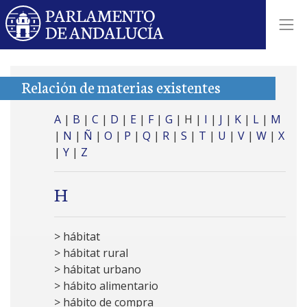
Relación de materias existentes
A
|
B
|
C
|
D
|
E
|
F
|
G
| H |
I
|
J
|
K
|
L
|
M
|
N
|
Ñ
|
O
|
P
|
Q
|
R
|
S
|
T
|
U
|
V
|
W
|
X
|
Y
|
Z
H
> hábitat
> hábitat rural
> hábitat urbano
> hábito alimentario
> hábito de compra