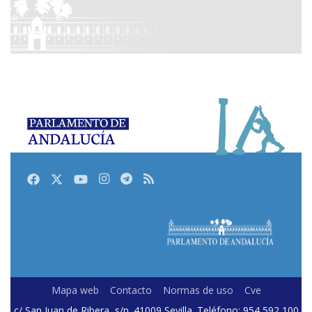
Facebook
Twitter
Youtube
Instagram
Telegram
RSS
Mapa web
Contacto
Normas de uso
Cve
c/ San Juan de Ribera, s/n. 41009 Sevilla. Teléfono: 954 592 100