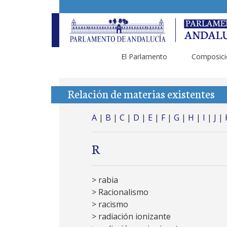
El Parlamento
Composici
Relación de materias existentes
A
|
B
|
C
|
D
|
E
|
F
|
G
|
H
|
I
|
J
|
R
> rabia
> Racionalismo
> racismo
> radiación ionizante