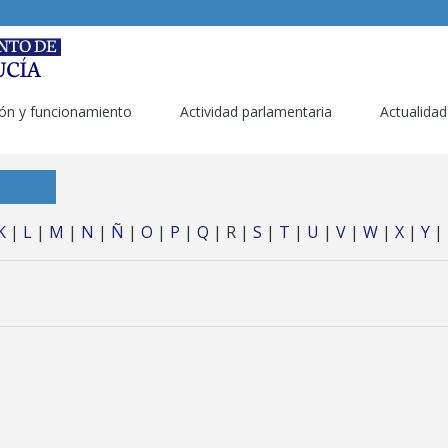
ón y funcionamiento
Actividad parlamentaria
Actualidad
K
|
L
|
M
|
N
|
Ñ
|
O
|
P
|
Q
| R |
S
|
T
|
U
|
V
|
W
|
X
|
Y
|