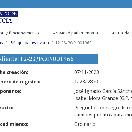
ón y funcionamiento
Actividad parlamentaria
Actualidad
as
Búsqueda avanzada
12-23/POP-001966
diente: 12-23/POP-001966
ha creación:
07/11/2023
ero de registro:
122322870
ponente:
José Ignacio García Sánche
Isabel Mora Grande [G.P. 
racto:
Pregunta con ruego de res
caminos públicos para mo
cedimiento:
Ordinario