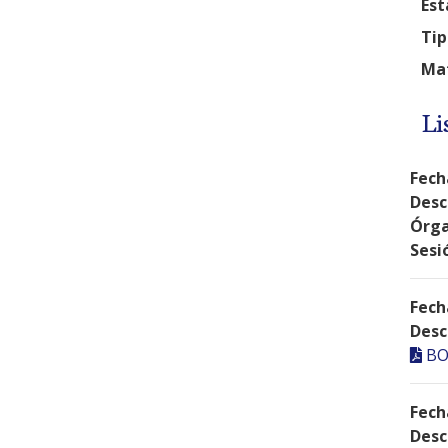
Est
Tip
Mat
Li
Fech
Desc
Órga
Sesi
Fech
Desc
BO
Fech
Desc