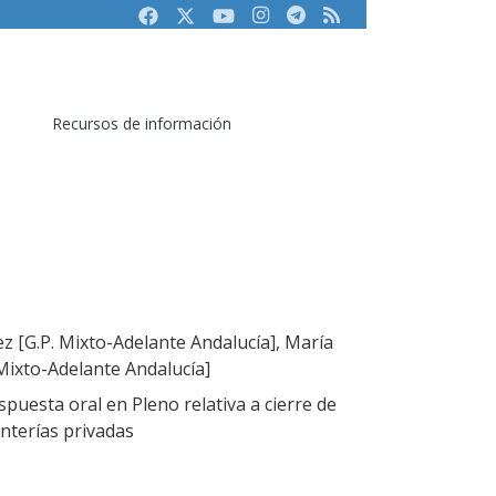
Facebook
Twitter
Youtube
Instagram
Telegram
RSS
Recursos de información
z [G.P. Mixto-Adelante Andalucía], María
Mixto-Adelante Andalucía]
puesta oral en Pleno relativa a cierre de
nterías privadas