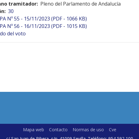
no tramitador:
Pleno del Parlamento de Andalucía
ón:
30
PA Nº 55 - 15/11/2023 (PDF - 1066 KB)
PA Nº 56 - 16/11/2023 (PDF - 1015 KB)
do del voto
Mapa web
Contacto
Normas de uso
Cve
c/ San Juan de Ribera, s/n. 41009 Sevilla. Teléfono: 954 592 100