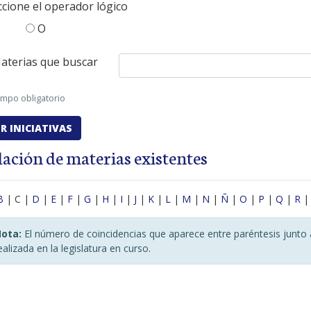
ccione el operador lógico
O
aterias que buscar
ampo obligatorio
lación de materias existentes
B
| C |
D
|
E
|
F
|
G
|
H
|
I
|
J
|
K
|
L
|
M
|
N
|
Ñ
|
O
|
P
|
Q
|
R
ota:
El número de coincidencias que aparece entre paréntesis junto 
ealizada en la legislatura en curso.