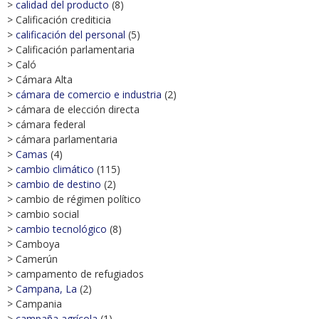
>
calidad del producto
(8)
> Calificación crediticia
>
calificación del personal
(5)
> Calificación parlamentaria
> Caló
> Cámara Alta
>
cámara de comercio e industria
(2)
> cámara de elección directa
> cámara federal
> cámara parlamentaria
>
Camas
(4)
>
cambio climático
(115)
>
cambio de destino
(2)
> cambio de régimen político
> cambio social
>
cambio tecnológico
(8)
> Camboya
> Camerún
> campamento de refugiados
>
Campana, La
(2)
> Campania
>
campaña agrícola
(1)