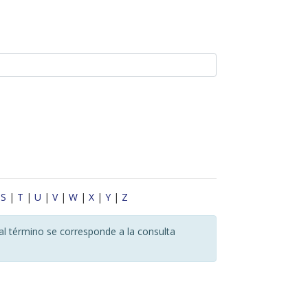
|
S
|
T
|
U
|
V
|
W
|
X
|
Y
|
Z
al término se corresponde a la consulta