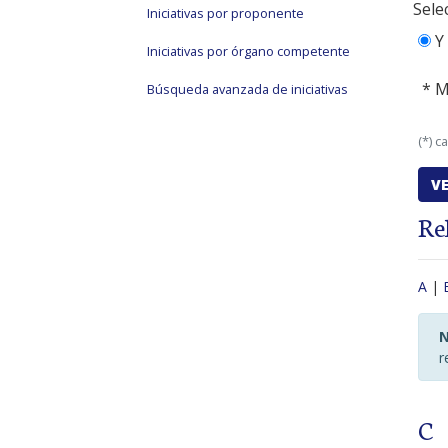
Sele
Iniciativas por proponente
Y
Iniciativas por órgano competente
* M
Búsqueda avanzada de iniciativas
(*) c
Re
A
|
N
r
C