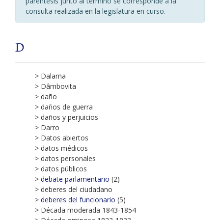
paréntesis junto al término se corresponde a la
consulta realizada en la legislatura en curso.
D
> Dalarna
> Dâmbovita
> daño
> daños de guerra
> daños y perjuicios
> Darro
> Datos abiertos
> datos médicos
> datos personales
> datos públicos
>
debate parlamentario
(2)
> deberes del ciudadano
>
deberes del funcionario
(5)
> Década moderada 1843-1854