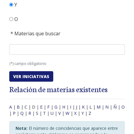
Y
O
* Materias que buscar
(*) campo obligatorio
Relación de materias existentes
A
|
B
|
C
| D |
E
|
F
|
G
|
H
|
I
|
J
|
K
|
L
|
M
|
N
|
Ñ
|
O
|
P
|
Q
|
R
|
S
|
T
|
U
|
V
|
W
|
X
|
Y
|
Z
Nota:
El número de coincidencias que aparece entre