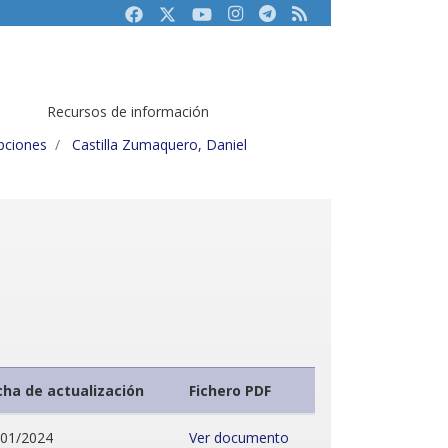
Facebook
Twitter
Youtube
Instagram
Telegram
RSS
Recursos de información
ipciones
Castilla Zumaquero, Daniel
cha de actualización
Fichero PDF
/01/2024
Ver documento