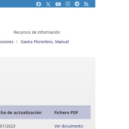
Facebook
Twitter
Youtube
Instagram
Telegram
RSS
Recursos de información
ipciones
Gavira Florentino, Manuel
cha de actualización
Fichero PDF
/01/2023
Ver documento