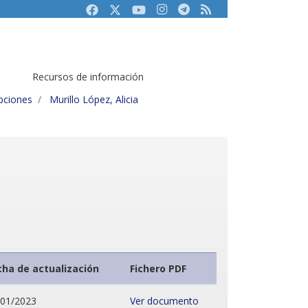
Facebook
Twitter
Youtube
Instagram
Telegram
RSS
Recursos de información
ipciones
Murillo López, Alicia
cha de actualización
Fichero PDF
/01/2023
Ver documento