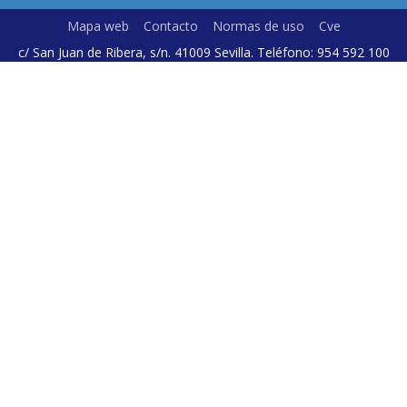
Mapa web
Contacto
Normas de uso
Cve
c/ San Juan de Ribera, s/n. 41009 Sevilla. Teléfono: 954 592 100