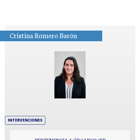
Cristina Romero Barón
INTERVENCIONES
PERTENENCIA A ÓRGANOS (XII